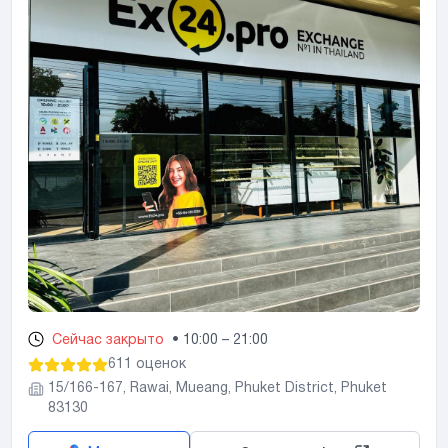
Сейчас закрыто
•
10:00 – 21:00
611 оценок
15/166-167, Rawai, Mueang, Phuket District, Phuket
83130