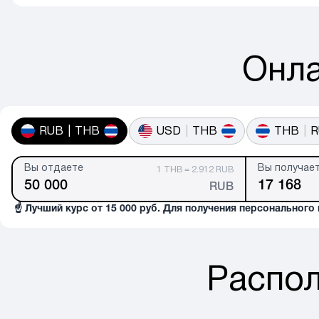
Онла
RUB
|
THB
USD
|
THB
THB
|
R
Вы отдаете
Вы получае
1 THB = 2.912 RUB
RUB
☝️ Лучший курс от 15 000 руб. Для получения персонального
Распол