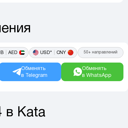
ления
50+ направлений
UB
|
AED
USD*
|
CNY
Обменять 

Обменять 

в Telegram
в WhatsApp
 в Kata