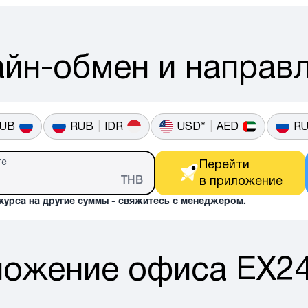
йн-обмен и направ
UB
RUB
|
IDR
USD*
|
AED
R
те
Перейти 

THB
в приложение
 курса на другие суммы - свяжитесь с менеджером.
ожение офиса EX24