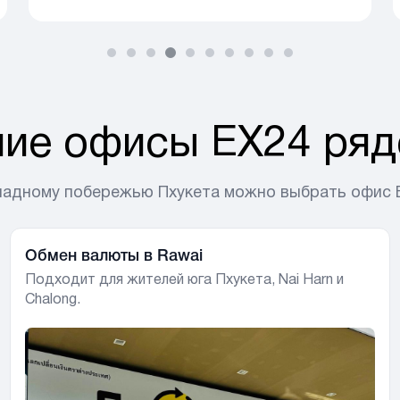
ие офисы EX24 рядо
падному побережью Пхукета можно выбрать офис EX2
Обмен валюты в Rawai
Подходит для жителей юга Пхукета, Nai Harn и
Chalong.