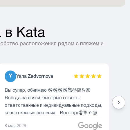
 в Kata
добство расположения рядом с пляжем и
Y
Yana Zadvornova
Вы супер, обнимаю 😘😘😘😘🥰🫶🏼🫰🏼
Уд
Всегда на связи, быстрые ответы,
об
ответственные и индивидуальные подходы,
Те
качественные решения .. Восторг🤩💚👍🏼
ра
оф
8 мая 2026
22 
с 