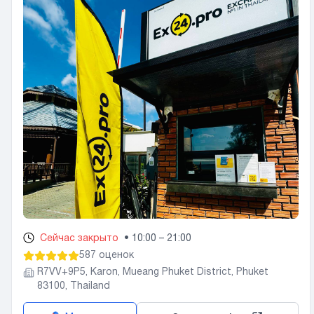
Сейчас закрыто
•
10:00 – 21:00
587 оценок
R7VV+9P5, Karon, Mueang Phuket District, Phuket
83100, Thailand