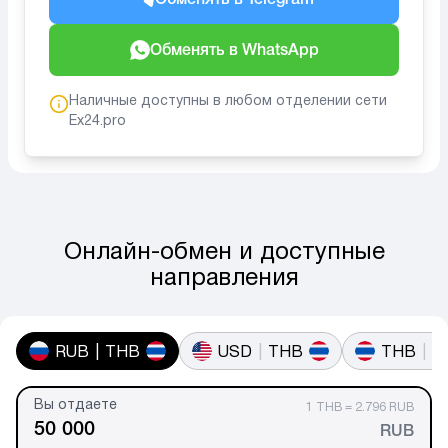
Обменять в WhatsApp
Наличные доступны в любом отделении сети
Ex24.pro
Онлайн-обмен и доступные
направления
RUB
|
THB
USD
|
THB
THB
|
R
Вы отдаете
1 THB = 2.796 RUB
RUB